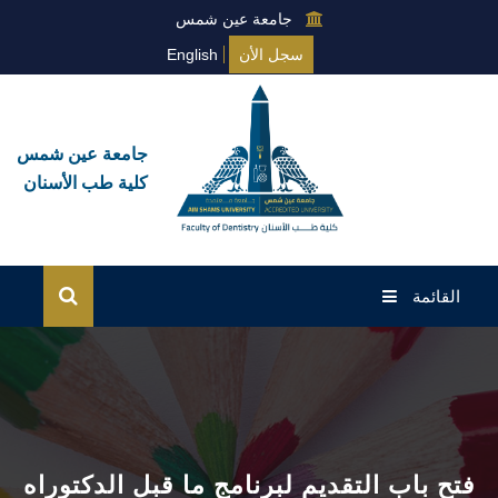
جامعة عين شمس
سجل الأن
English
جامعة عين شمس
كلية طب الأسنان
القائمة
الرئيسية
عن الكلية
نظام البكالوريوس
فتح باب التقديم لبرنامج ما قبل الدكتوراه