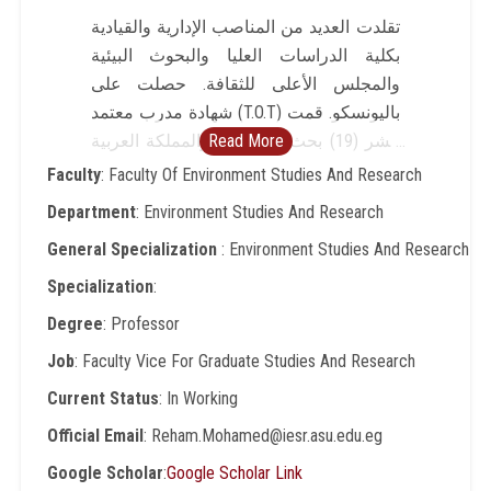
تقلدت العديد من المناصب الإدارية والقيادية
بكلية الدراسات العليا والبحوث البيئية
والمجلس الأعلى للثقافة. حصلت على
شهادة مدرب معتمد (T.O.T) باليونسكو. قمت
Read More
بنشر (19) بحث في مصر والمملكة العربية
السعودية والأردن والبحرين وسلطنة عمان،
Faculty
: Faculty Of Environment Studies And Research
واعداد (9) أوراق عمل في مجال التربية
Department
: Environment Studies And Research
البيئية والاعلام البيئي والسينما البيئية واعداد
General Specialization
: Environment Studies And Research
فصل بالتقرير السنوي للمنتدى العربي للبيئة
والتنمية(أفيد) 2019. ساهمت بتدريس (22)
Specialization
:
مقرر في مجال التربية البيئية والإعلام
Degree
: Professor
البيئي. حصلت على العديد من شهادات
Job
: Faculty Vice For Graduate Studies And Research
التقدير والجوائز والتكريمات. عضو بالعديد
من النقابات المهنية والعلمية. أصدرت
Current Status
: In Working
سلسلة كتب التربية البيئية العالمية، وهي
Official Email
: Reham.Mohamed@iesr.asu.edu.eg
سلسة كتب مرجعية في مجال الاتجاهات
Google Scholar
:
Google Scholar Link
الحديثة في التربية البيئية، تم نشر (3) أجزاء