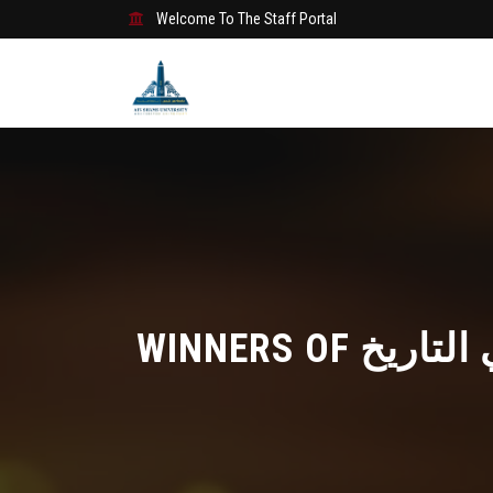
Welcome To The Staff Portal
WINNERS OF جائزة أ.د. يونان لبيب رزق لافضل رسالة دكتوراه في التاريخ