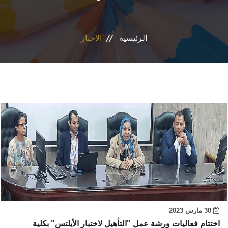
الاقسام
الرئيسية
الاخبار
المراكز والوحدات
ضمان الجودة
المجلة العلمية
رأيك يهمنا
30 مارس 2023
اختتام فعاليات ورشة عمل "التأهيل لاختبار الأيلتس" بكلية