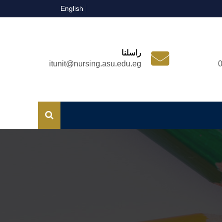
English
راسلنا
itunit@nursing.asu.edu.eg