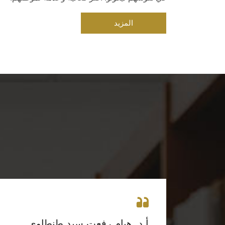
المزيد
أ.د. هيام رفعت سيد طنطاوي