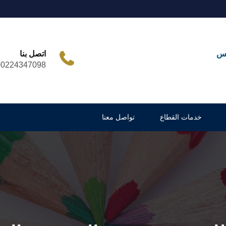
مس
اتصل بنا
00224347098
خدمات القطاع
تواصل معنا