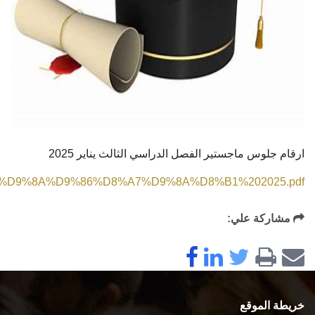
ارقام جلوس ماجستير الفصل الدراسي الثالث يناير 2025
%D9%8A%D9%86%D8%A7%D9%8A%D8%B1%202025.pdf
مشاركة علي:
خريطة الموقع