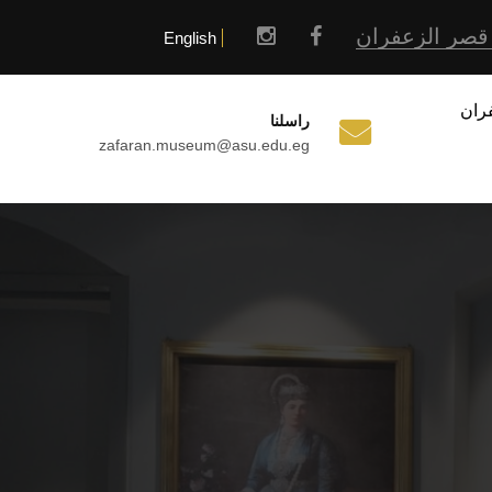
قصر الزعفران
English
ران
راسلنا
zafaran.museum@asu.edu.eg