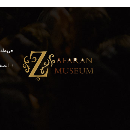
خريطة 
الصفح