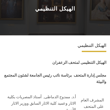
الأنشـطة
الهيكل التنظيمي
المقتنيات
قصص الزعفران
الهيكل التنظيمي
المتحف الرقمي
التـعلم
الهيكل التنظيمى لمتحف الزعفران
اتصل بنـا
مجلس إدارة المتحف برئاسة نائب رئيس الجامعة لشئون المجتمع
والبيئة
أ.د. ممدوح الدماطى, أستاذ المصريات بكلية
المشرف العام
الاثار وعميد كلية الاثار السابق ووزير الاثار
على المتحف
الأسبق