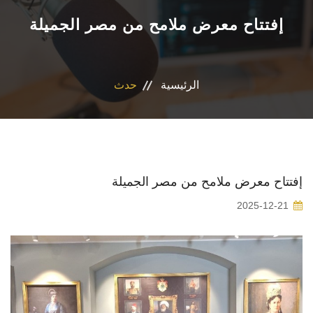
الأنشـطة
إفتتاح معرض ملامح من مصر الجميلة
المقتنيات
الرئيسية
حدث
قصص الزعفران
المتحف الرقمي
التـعلم
إفتتاح معرض ملامح من مصر الجميلة
2025-12-21
اتصل بنـا