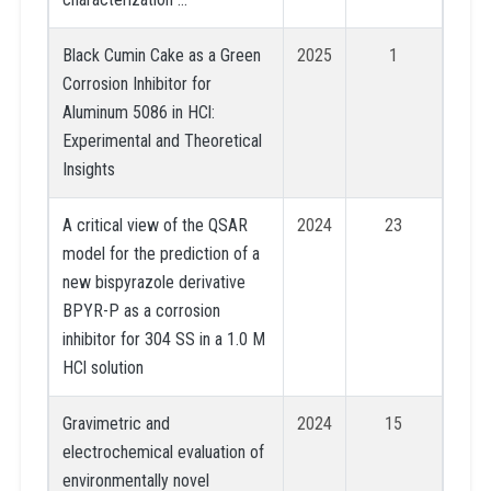
Black Cumin Cake as a Green
2025
1
Corrosion Inhibitor for
Aluminum 5086 in HCl:
Experimental and Theoretical
Insights
A critical view of the QSAR
2024
23
model for the prediction of a
new bispyrazole derivative
BPYR-P as a corrosion
inhibitor for 304 SS in a 1.0 M
HCl solution
Gravimetric and
2024
15
electrochemical evaluation of
environmentally novel