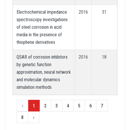
Electrochemical impedance
2016
31
spectroscopy investigations
of steel corrosion in acid
media in the presence of
thiophene derivatives
QSAR of corrosion inhibitors
2016
18
by genetic function
approximation, neural network
and molecular dynamics
simulation methods
‹
1
2
3
4
5
6
7
8
›