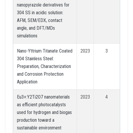
nanopyrazole derivatives for
304 SS in acidic solution:
AFM, SEM/EDX, contact
angle, and DFT/MDs
simulations
Nano-Yttrium Titanate Coated
2023
3
304 Stainless Steel:
Preparation, Characterization
and Corrosion Protection
Application
Eu3+:Y2Ti2O7 nanomaterials
2023
4
as efficient photocatalysts
used for hydrogen and biogas
production toward a
sustainable environment