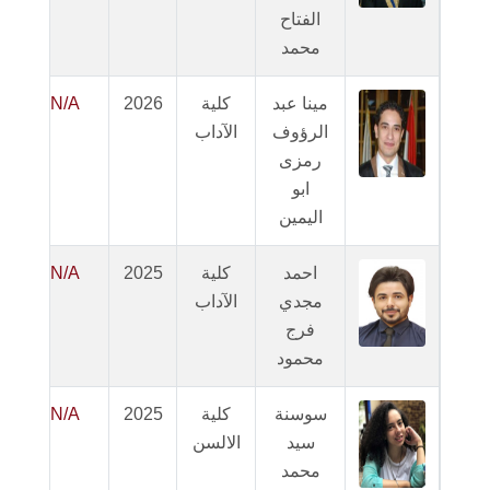
الفتاح
محمد
مينا عبد
كلية
2026
N/A
الرؤوف
الآداب
ا
رمزى
ابو
اليمين
احمد
كلية
2025
N/A
مجدي
الآداب
ا
فرج
محمود
سوسنة
كلية
2025
N/A
سيد
الالسن
ا
محمد