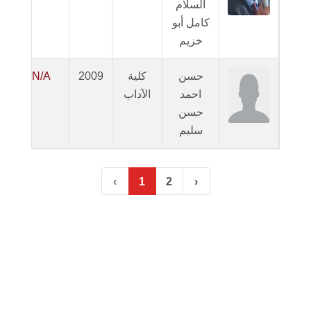
السلام
كامل أبو
خزيم
حسن
كلية
2009
N/A
احمد
الآداب
ا
حسن
سليم
‹
1
2
›