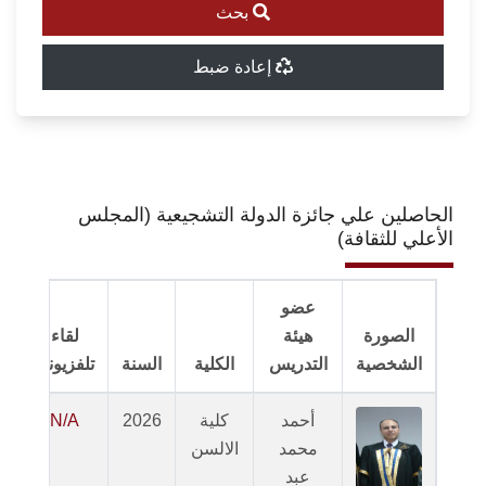
بحث
إعادة ضبط
الحاصلين علي جائزة الدولة التشجيعية (المجلس
الأعلي للثقافة)
عضو
الصورة
هيئة
لقاء
الشخصية
التدريس
الكلية
السنة
تلفزيوني
أحمد
كلية
2026
N/A
محمد
الالسن
ا
عبد