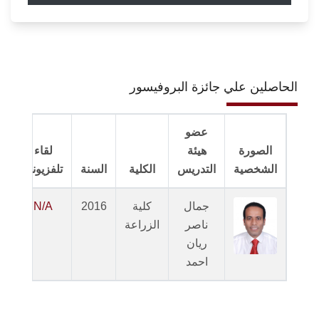
الحاصلين علي جائزة البروفيسور
عضو
الصورة
هيئة
لقاء
الشخصية
التدريس
الكلية
السنة
تلفزيوني
جمال
كلية
2016
N/A
ناصر
الزراعة
ا
ريان
احمد