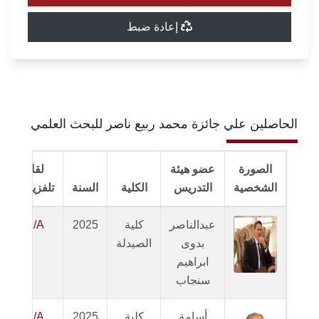
إعادة ضبط
الحاصلين علي جائزة محمد ربيع ناصر للبحث العلمي
الصورة
عضو هيئة
لقاء
الشخصية
التدريس
الكلية
السنة
تلفزيوني
عبدالناصر
كلية
2025
N/A
بدوى
الصيدلة
ابراهيم
سنجاب
أسامة
كلية
2025
N/A