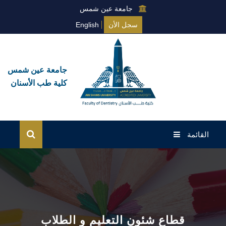
جامعة عين شمس
سجل الأن
English
جامعة عين شمس
كلية طب الأسنان
القائمة
الرئيسية
برامج البكالوريوس
التعلّم الإلكتروني للطلاب
قطاع شئون التعليم و الطلاب