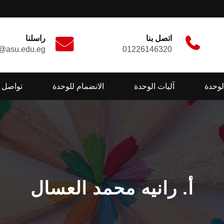
اتصل بنا
راسلنا
t@asu.edu.eg
01226146320
لوحدة
آليات الوحدة
الانضمام للوحدة
تواصل م
أ. رانيه محمد العسال