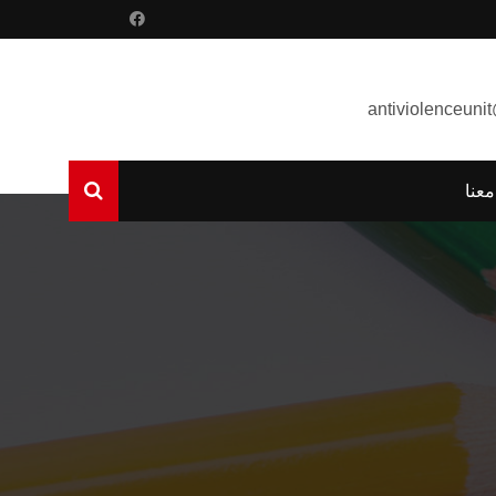
antiviolenceuni
عنا