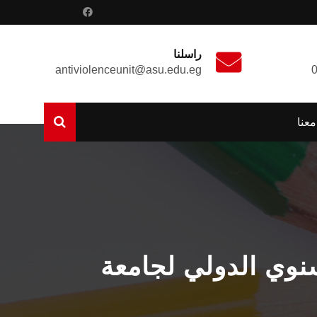
راسلنا
antiviolenceunit@asu.edu.eg
عنا
نوي الدولي لجامعة