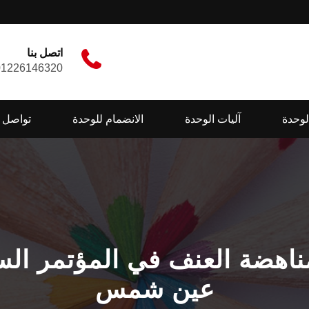
اتصل بنا
01226146320
لوحدة
آليات الوحدة
الانضمام للوحدة
تواصل م
ناهضة العنف في المؤتمر الس
عين شمس