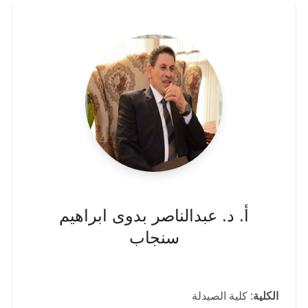
أ. د. عبدالناصر بدوى ابراهيم
سنجاب
الكلية
: كلية الصيدلة