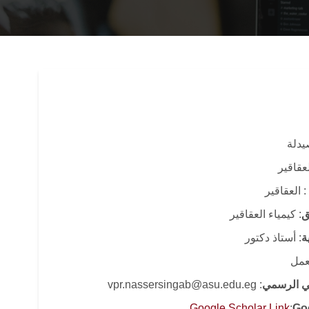
صيدلة
عقاقير
: العقاقير
ق
: كيمياء العقاقير
ة
: أستاذ دكتور
لعمل
وني الرسمي
: vpr.nassersingab@asu.edu.eg
Google Scholar Link
:
Go