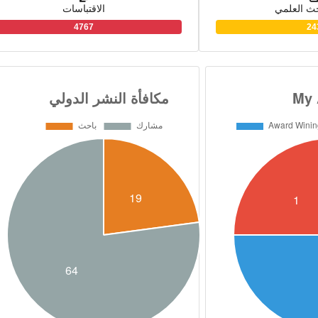
حث العلمي
الاقتباسات
4767
24