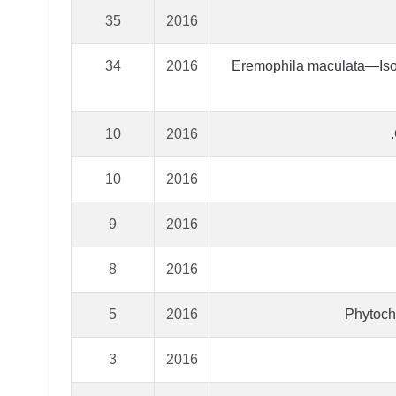
35
2016
34
2016
Eremophila maculata—Isolat
10
2016
10
2016
9
2016
8
2016
5
2016
Phytoche
3
2016