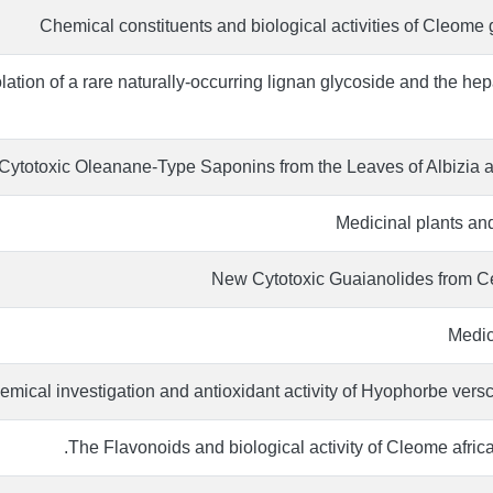
Chemical constituents and biological activities of Cleome 
ion of a rare naturally-occurring lignan glycoside and the hepa
Cytotoxic Oleanane‐Type Saponins from the Leaves of Albizia a
Medicinal plants and
New Cytotoxic Guaianolides from C
Medic
mical investigation and antioxidant activity of Hyophorbe versc
The Flavonoids and biological activity of Cleome afric