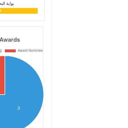
بوابة الب
3