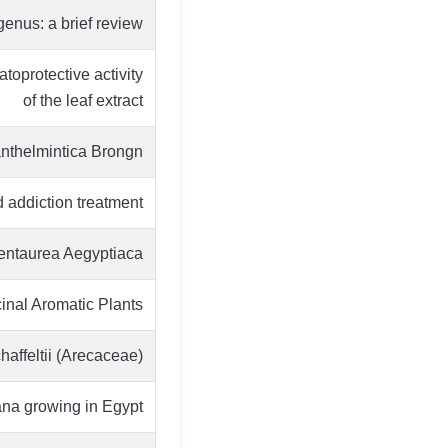
genus: a brief review
toprotective activity
of the leaf extract
nthelmintica Brongn.
 addiction treatment
entaurea Aegyptiaca
inal Aromatic Plants
haffeltii (Arecaceae)
ana growing in Egypt.