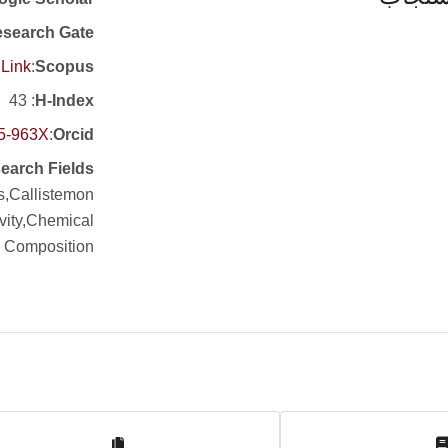
search Gate
Link
:
Scopus
: 43
H-Index
45-963X
:
Orcid
earch Fields
s,Callistemon
ivity,Chemical
Composition