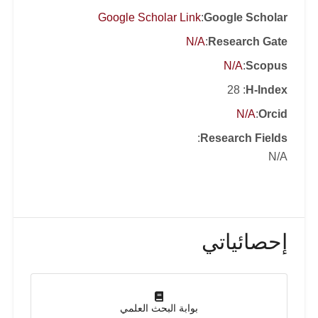
refereed journals and conference
Google Scholar Link
:
Google Scholar
proceedings in these areas. He has
N/A
:
Research Gate
been involved in more than 200
N/A
:
Scopus
conferences and workshops as an Int.
: 28
H-Index
Program Committee , organizer and
Session Chair. He is author and co-
N/A
:
Orcid
author of 15 Books in English and
:
Research Fields
Arabic Languages.
N/A
إحصائياتي
بوابة البحث العلمي