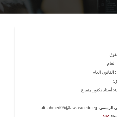
حقوق
 العام
: القانون العام
ق
:
ة
: أستاذ دكتور متفرغ
وني الرسمي
: ali_ahmed05@law.asu.edu.eg
N/A
:
Go