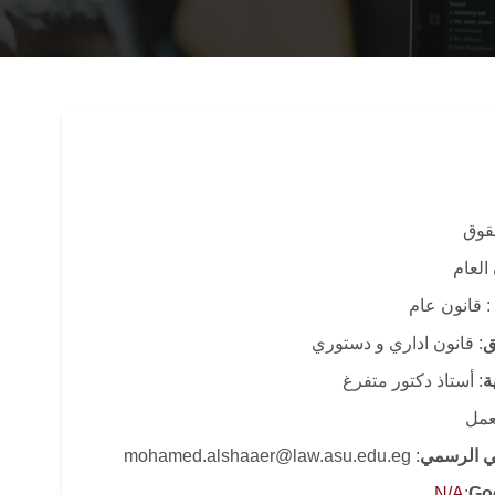
حقوق
 العام
: قانون عام
ق
: قانون اداري و دستوري
ة
: أستاذ دكتور متفرغ
لعمل
وني الرسمي
: mohamed.alshaaer@law.asu.edu.eg
N/A
:
Go