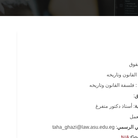
حقوق
القانون وتاريخه
: فلسفة القانون وتاريخه
ق
:
ة
: أستاذ دكتور متفرغ
لعمل
وني الرسمي
: taha_ghazi@law.asu.edu.eg
N/A
:
Go