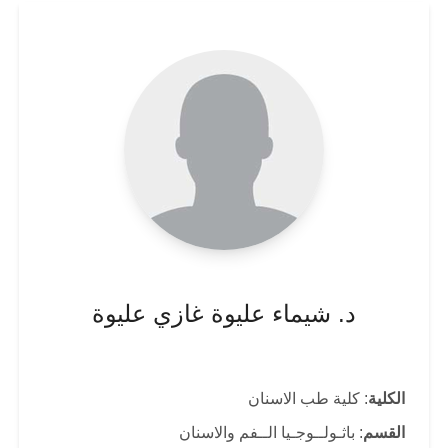
د. شيماء عليوة غازي عليوة
الكلية
: كلية طب الاسنان
القسم
: باثـولــوجـيا الــفم والاسنان