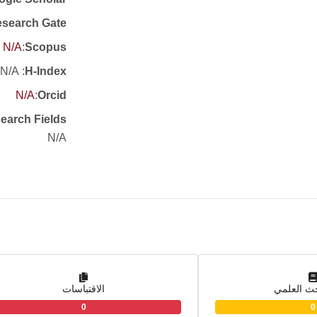
search Gate
N/A
:
Scopus
: N/A
H-Index
N/A
:
Orcid
earch Fields
N/A
حث العلمي
الاقتباسات
0
0