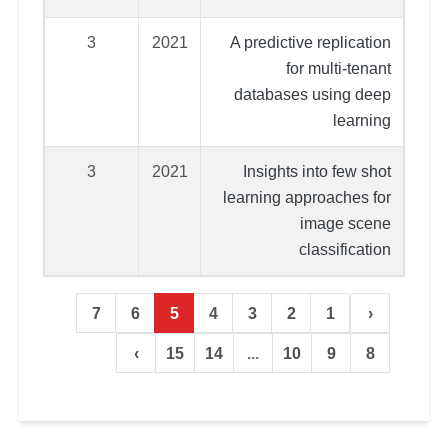
3
2021
A predictive replication
for multi‐tenant
databases using deep
learning
3
2021
Insights into few shot
learning approaches for
image scene
classification
7
6
5
4
3
2
1
‹
›
15
14
...
10
9
8