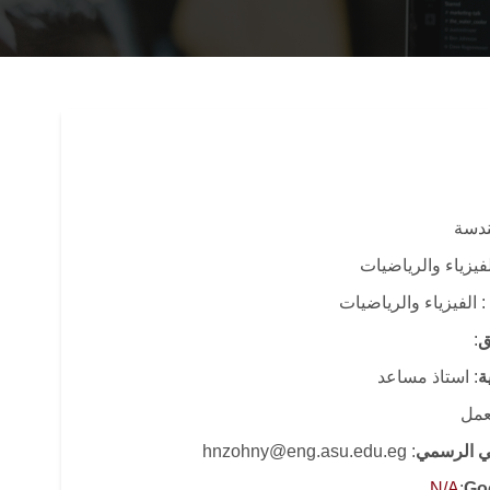
هندسة
فيزياء والرياضيات
: الفيزياء والرياضيات
ق
:
ة
: استاذ مساعد
لعمل
وني الرسمي
: hnzohny@eng.asu.edu.eg
N/A
:
Go