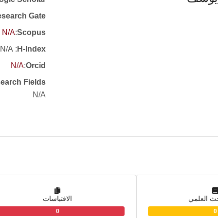
search Gate
N/A
:
Scopus
: N/A
H-Index
N/A
:
Orcid
earch Fields
N/A
حث العلمي
الاقتباسات
0
0