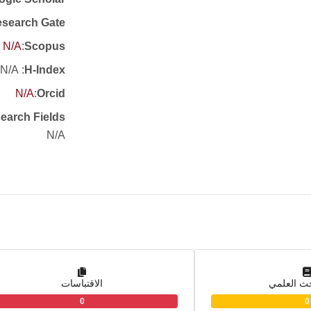
search Gate
N/A
:
Scopus
: N/A
H-Index
N/A
:
Orcid
earch Fields
N/A
حث العلمي
الاقتباسات
0
0