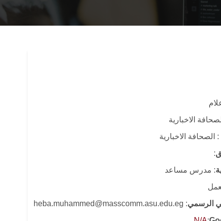
علام
صحافة الاخبارية
: الصحافة الاخبارية
ق
:
ة
: مدرس مساعد
لعمل
وني الرسمي
: heba.muhammed@masscomm.asu.edu.eg
N/A
:
Go