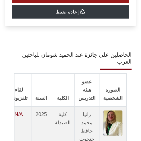
إعادة ضبط
الحاصلين علي جائزة عبد الحميد شومان للباحثين
العرب
عضو
الصورة
هيئة
لقاء
الشخصية
التدريس
الكلية
السنة
تلفزيوني
رانيا
كلية
2025
N/A
محمد
الصيدلة
ا
حافظ
حتحوت