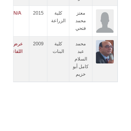
معتز
كلية
2015
N/A
محمد
الزراعة
ا
فتحي
محمد
كلية
2009
عرض
عبد
البنات
اللقاء
ا
السلام
كامل أبو
خزيم