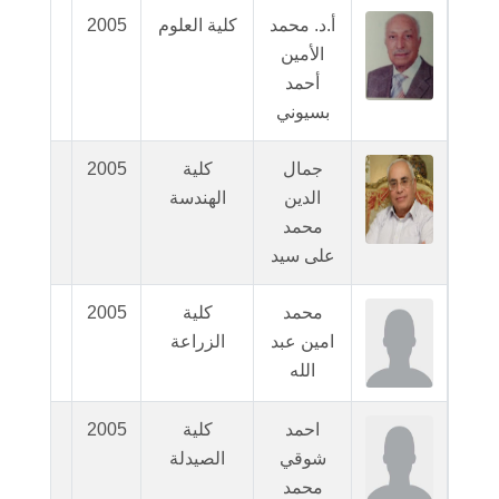
أ.د. محمد
كلية العلوم
2005
N/A
الأمين
أحمد
بسيوني
جمال
كلية
2005
N/A
الدين
الهندسة
محمد
على سيد
محمد
كلية
2005
N/A
امين عبد
الزراعة
الله
احمد
كلية
2005
N/A
شوقي
الصيدلة
محمد