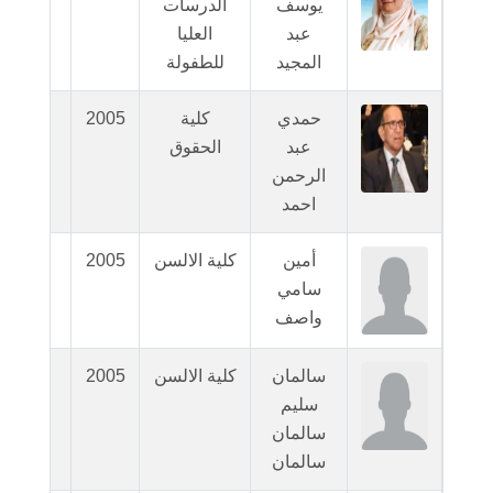
يوسف
الدرسات
اللقاء
عبد
العليا
المجيد
للطفولة
حمدي
كلية
2005
N/A
عبد
الحقوق
الرحمن
احمد
أمين
كلية الالسن
2005
N/A
سامي
واصف
سالمان
كلية الالسن
2005
N/A
سليم
سالمان
سالمان