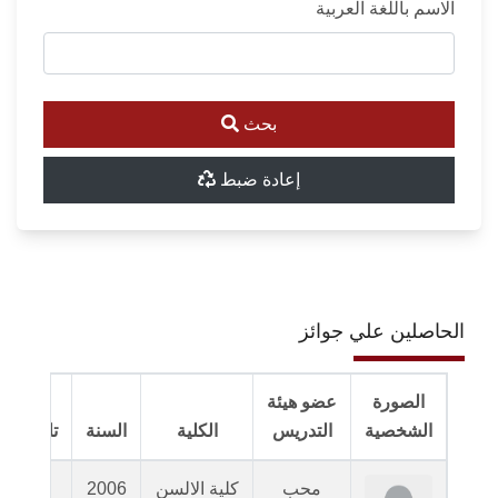
الاسم باللغة العربية
بحث
إعادة ضبط
الحاصلين علي جوائز
الصورة
عضو هيئة
لقاء
الشخصية
التدريس
الكلية
السنة
تلفزيوني
محب
كلية الالسن
2006
N/A