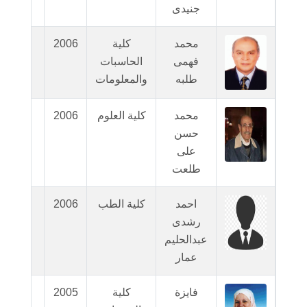
جنيدى
محمد
كلية
2006
N/A
فهمى
الحاسبات
طلبه
والمعلومات
محمد
كلية العلوم
2006
N/A
حسن
على
طلعت
احمد
كلية الطب
2006
N/A
رشدى
عبدالحليم
عمار
فايزة
كلية
2005
عرض