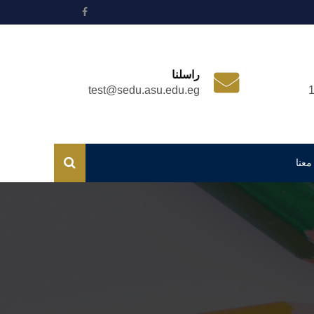
راسلنا
test@sedu.asu.edu.eg
معنا