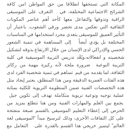
المكانة التي تستحقها انطلاقا من حق المواطن امن كافة
الشرائح الاجتماعية المختلفة، في التعرف على الموسيقى
الراقية وتذوقها والتفاعل معها كأحد أهم عناصر المكونات
الثقافية التي تعكس مدى تحضر ورقي الشعوب، باعتبار أن
التأثير العميق للموسيقى يتعدى مجرد استخدامها في المناسبات
المختلفة بل يؤدي أيضاً إلى المساهمة في تنمية الشعور
الحسي والإدراكي لدى الإنسان من خلال الارتفاع بذوقه لتشكيل
شخصيته و انفعالاته.ويُعَّد تدريس التربية الموسيقية في كلية
التربية النوعية ضرورة ملحة لأنه ركيزة مهمة من ركائز
الثقافة، لما يقدمه من قيم تساهم في تنمية شخصية الفرد لدى
هذه الفئات العمرية الدقيقة ومن هذا المنطلق، يعتبر إيجاد مثل
هذه التخصصات الفنية ضمن المنظومة التربوية للكلية بمثابة
عملية توجيه وتوعية تربوية متكاملة تهدف إلى تكوين جيل
يجمع بين العلم والمهارات الفنية ومن هنا نتطلع بمزيد من
الحرص إلى إعطاء التعليم الموسيقي بالقسم صبغة منفتحة
على كل الثقافات الأخرى، وذلك لترسيخ مبدأ “الموسيقى لغة
العالم” ليتميز خريجي هذا القسم بالقدرة على التعامل مع