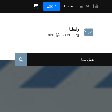
Login
English
راسلنا
merc@asu.edu.eg
اتصل بنـا