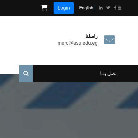
Login
English
راسلنا
merc@asu.edu.eg
اتصل بنـا