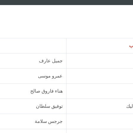
ب
جميل عارف
عمرو موسى
هناء فاروق صالح
ليك
توفيق سلطان
جرجس سلامة