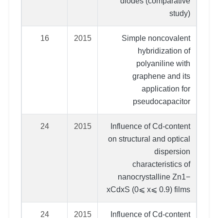
diodes (comparative
study)
16
2015
Simple noncovalent
hybridization of
polyaniline with
graphene and its
application for
pseudocapacitor
24
2015
Influence of Cd-content
on structural and optical
dispersion
characteristics of
nanocrystalline Zn1−
xCdxS (0⩽ x⩽ 0.9) films
24
2015
Influence of Cd-content