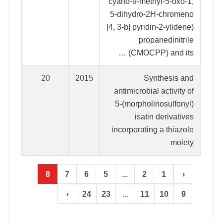
cyano-9-methyl-5-oxo-1,
5-dihydro-2H-chromeno
[4, 3-b] pyridin-2-ylidene)
propanedinitrile
(CMOCPP) and its …
20
2015
Synthesis and
antimicrobial activity of
5-(morpholinosulfonyl)
isatin derivatives
incorporating a thiazole
moiety
8
7
6
5
...
2
1
‹
›
24
23
...
11
10
9