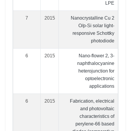
LPE
7
2015
Nanocrystalline Cu 2
O/p-Si solar light-
responsive Schottky
photodiode
6
2015
Nano-flower 2, 3-
naphthalocyanine
heterojunction for
optoelectronic
applications
6
2015
Fabrication, electrical
and photovoltaic
characteristics of
perylene-66 based