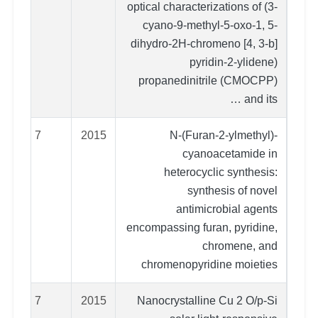
optical characterizations of (3-
cyano-9-methyl-5-oxo-1, 5-
dihydro-2H-chromeno [4, 3-b]
pyridin-2-ylidene)
propanedinitrile (CMOCPP)
and its …
7
2015
N-(Furan-2-ylmethyl)-
cyanoacetamide in
heterocyclic synthesis:
synthesis of novel
antimicrobial agents
encompassing furan, pyridine,
chromene, and
chromenopyridine moieties
7
2015
Nanocrystalline Cu 2 O/p-Si