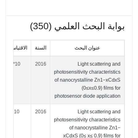
بوابة البحث العلمي (350)
عنوان البحث
السنة
الاقتباسات
10*
2016
Light scattering and
photosensitivity characteristics
of nanocrystalline Zn1−xCdxS
(0≤x≤0.9) films for
photosensor diode application
10
2016
Light scattering and
photosensitivity characteristics
of nanocrystalline Zn1−
xCdxS (0≤ x≤ 0.9) films for