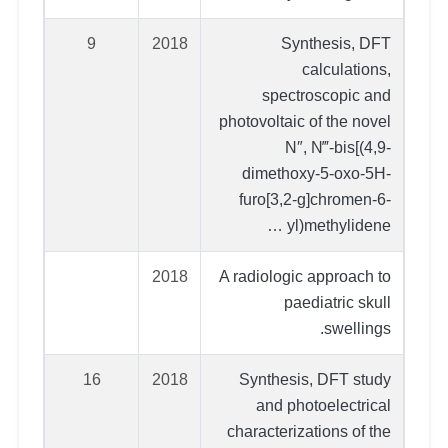
9
2018
Synthesis, DFT
calculations,
spectroscopic and
photovoltaic of the novel
N″, N‴-bis[(4,9-
dimethoxy-5-oxo-5H-
furo[3,2-g]chromen-6-
yl)methylidene …
2018
A radiologic approach to
paediatric skull
swellings.
16
2018
Synthesis, DFT study
and photoelectrical
characterizations of the