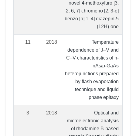
novel 4-methoxyfuro [3,
2: 6, 7] chromeno [2, 3-e]
benzo [b][1, 4] diazepin-5
(12H)-one
11
2018
Temperature
dependence of J–V and
C–V characteristics of n-
InAs/p-GaAs
heterojunctions prepared
by flash evaporation
technique and liquid
phase epitaxy
3
2018
Optical and
microelectronic analysis
of rhodamine B-based