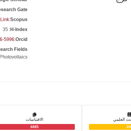
search Gate
Link
:
Scopus
: 35
H-Index
26-5996
:
Orcid
earch Fields
 Photovoltaics
حث العلمي
الاقتباسات
6885
35