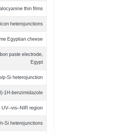
alocyanine thin films
licon heterojunctions
ome Egyptian cheese.
rbon paste electrode,
Egypt
b/p-Si heterojunction
yl)-1H-benzimidazole
 in UV–vis–NIR region
/n-Si heterojunctions