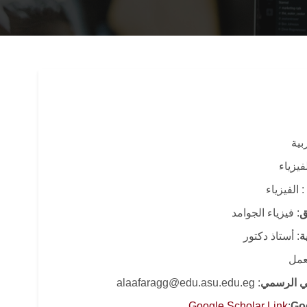
ربية
فيزياء
: الفيزياء
ق
: فيزياء الجوامد
ة
: أستاذ دكتور
لعمل
وني الرسمي
: alaafaragg@edu.asu.edu.eg
Google Scholar Link
:
Go