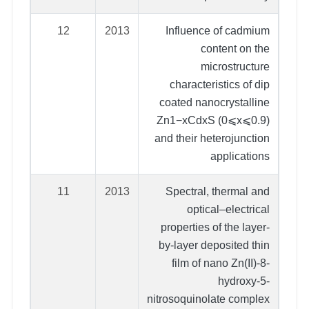
12
2013
Influence of cadmium
content on the
microstructure
characteristics of dip
coated nanocrystalline
Zn1−xCdxS (0⩽x⩽0.9)
and their heterojunction
applications
11
2013
Spectral, thermal and
optical–electrical
properties of the layer-
by-layer deposited thin
film of nano Zn(II)-8-
hydroxy-5-
nitrosoquinolate complex