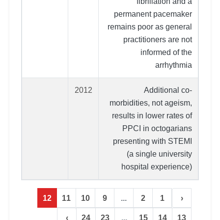
fibrillation and a
permanent pacemaker
remains poor as general
practitioners are not
informed of the
arrhythmia
2012
Additional co-
morbidities, not ageism,
results in lower rates of
PPCI in octogarians
presenting with STEMI
(a single university
hospital experience)
12
11
10
9
...
2
1
‹
›
24
23
...
15
14
13