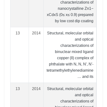
characterizations of
nanocrystalline Zn1−
xCdxS (0≤ x≤ 0.9) prepared
by low cost dip coating
13
2014
Structural, molecular orbital
and optical
characterizations of
binuclear mixed ligand
copper (II) complex of
phthalate with N, N, N′, N′-
tetramethylethylenediamine
and its …
13
2014
Structural, molecular orbital
and optical
characterizations of