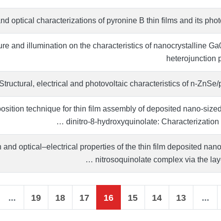
and optical characterizations of pyronine B thin films and its pho
ure and illumination on the characteristics of nanocrystalline 
heterojunctio
Structural, electrical and photovoltaic characteristics of n-ZnSe
osition technique for thin film assembly of deposited nano-size
dinitro-8-hydroxyquinolate: Characterization a
 and optical–electrical properties of the thin film deposited nano
nitrosoquinolate complex via the laye
...
19
18
17
16
15
14
13
...