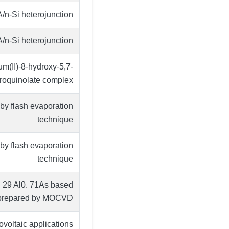
/n-Si heterojunction
/n-Si heterojunction
um(II)-8-hydroxy-5,7-
troquinolate complex
by flash evaporation
technique
by flash evaporation
technique
0. 29 Al0. 71As based
n prepared by MOCVD
tovoltaic applications