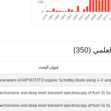
مي (350)
عنوان البحث
parameters of Al/P3OT/ITO organic Schottky diode using J–V and
mechanisms and deep level transient spectroscopy of Au/n-Si Sch
mechanisms and deep level transient spectroscopy of Au/n-Si Sch