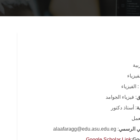
ربية
فيزياء
: الفيزياء
ق
: فيزياء الجوامد
ة
: أستاذ دكتور
لعمل
وني الرسمي
: alaafaragg@edu.asu.edu.eg
Google Scholar Link
:
Go