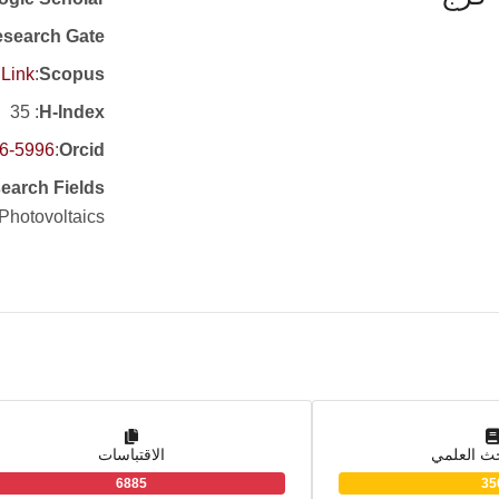
search Gate
Link
:
Scopus
: 35
H-Index
26-5996
:
Orcid
earch Fields
 Photovoltaics
حث العلمي
الاقتباسات
6885
35