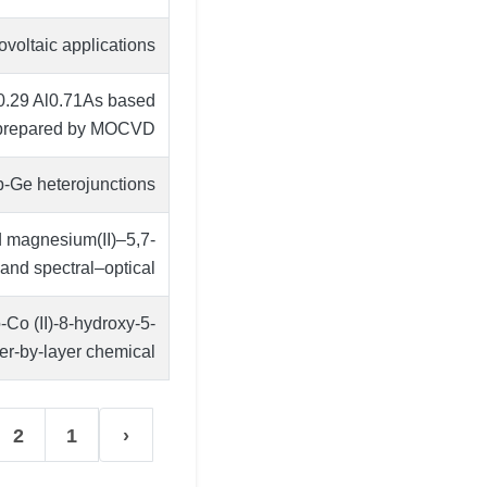
tovoltaic applications
Ga0.29 Al0.71As based
n prepared by MOCVD
/p-Ge heterojunctions
d magnesium(II)–5,7-
nd spectral–optical …
-Co (II)-8-hydroxy-5-
r-by-layer chemical …
2
1
‹