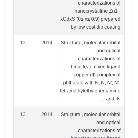
characterizations of
nanocrystalline Zn1−
xCdxS (0≤ x≤ 0.9) prepared
by low cost dip coating
13
2014
Structural, molecular orbital
and optical
characterizations of
binuclear mixed ligand
copper (II) complex of
phthalate with N, N, N′, N′-
tetramethylethylenediamine
and its …
13
2014
Structural, molecular orbital
and optical
characterizations of