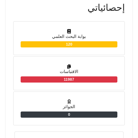
إحصائياتي
بوابة البحث العلمي
120
الاقتباسات
11987
الجوائز
0