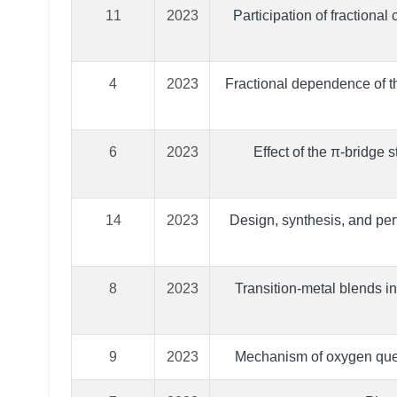
11
2023
Participation of fractional
4
2023
Fractional dependence of the
6
2023
Effect of the π-bridge 
14
2023
Design, synthesis, and per
8
2023
Transition-metal blends i
9
2023
Mechanism of oxygen quenc