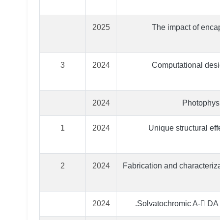
2025
The impact of encap
3
2024
Computational desig
2024
Photophysi
1
2024
Unique structural ef
2
2024
Fabrication and characteriza
2024
Solvatochromic A- DA b