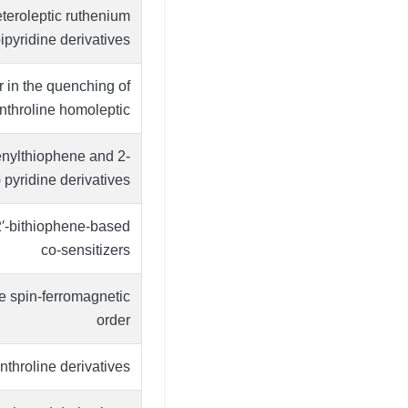
Heteroleptic ruthenium
 bipyridine derivatives
r in the quenching of
nthroline homoleptic …
henylthiophene and 2-
) pyridine derivatives
2′-bithiophene-based
co-sensitizers
e spin-ferromagnetic
order
nthroline derivatives