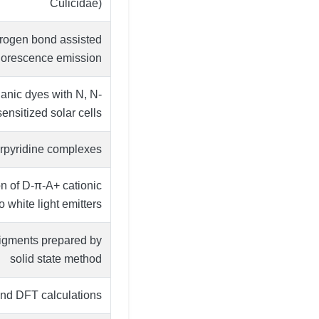
Culicidae)
ydrogen bond assisted
fluorescence emission
anic dyes with N, N-
nsitized solar cells
erpyridine complexes
n of D-π-A+ cationic
 white light emitters
 pigments prepared by
solid state method
nd DFT calculations.