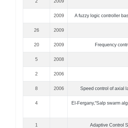
2
2009
2009
A fuzzy logic controller 
26
2009
20
2009
Frequency contro
5
2008
2
2006
8
2006
Speed control of axial 
4
El-Fergany,“Salp swarm alg
1
Adaptive Control 