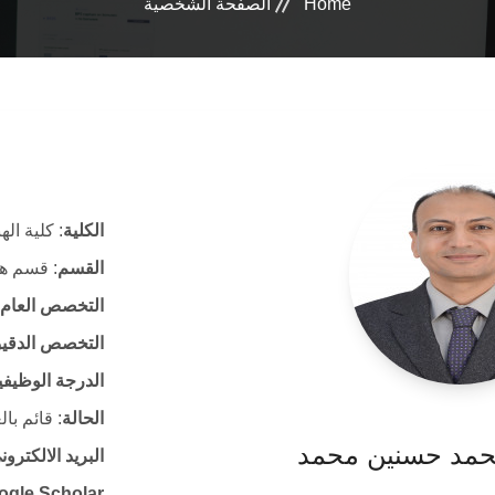
Home
الصفحة الشخصية
الكلية
: كلية ال
القسم
: قسم هن
التخصص العام
التخصص الدقي
الدرجة الوظيفي
الحالة
: قائم با
محمد حسنين محمد
البريد الالكتر
ogle Scholar