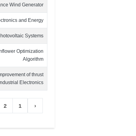
ance Wind Generator
ectronics and Energy
hotovoltaic Systems
nflower Optimization
Algorithm
improvement of thrust
Industrial Electronics
2
1
‹