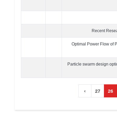
Recent Resea
Optimal Power Flow of P
Particle swarm design optim
›
27
26