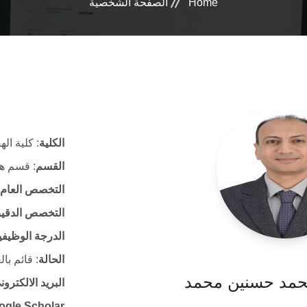
Home
الصفحة الشخصية
الكلية
: كلية ال
القسم
: قسم هن
التخصص العام
التخصص الدقي
الدرجة الوظيفي
الحالة
: قائم با
محمد حسنين محمد
البريد الالكتر
ogle Scholar