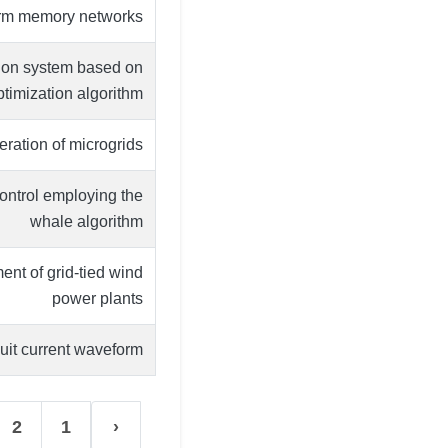
term memory networks
tion system based on
ptimization algorithm
ration of microgrids
ontrol employing the
whale algorithm
ent of grid-tied wind
power plants
uit current waveform
2
1
‹