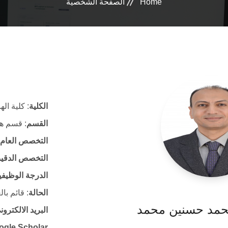
Home
الصفحة الشخصية
الكلية
: كلية ال
القسم
: قسم هن
التخصص العام
التخصص الدقي
الدرجة الوظيفي
الحالة
: قائم با
محمد حسنين محمد
البريد الالكتر
ogle Scholar