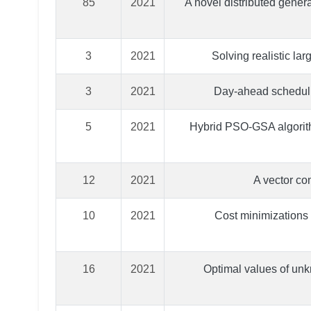
85
2021
A novel distributed gener
3
2021
Solving realistic la
3
2021
Day-ahead schedulin
5
2021
Hybrid PSO-GSA algorith
12
2021
A vector con
10
2021
Cost minimizations
16
2021
Optimal values of unk