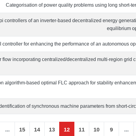
Categorisation of power quality problems using long short‐
i controllers of an inverter-based decentralized energy genera
equilibrium o
ontroller for enhancing the performance of an autonomous ope
low incorporating centralized/decentralized multi-region grid c
ion algorithm-based optimal FLC approach for stability enhancem
dentification of synchronous machine parameters from short-circ
...
15
14
13
12
11
10
9
...