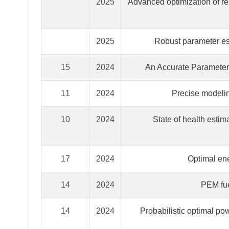
2025
Advanced optimization of r
2025
Robust parameter est
15
2024
An Accurate Parameter
11
2024
Precise modeling
10
2024
State of health estim
17
2024
Optimal ene
14
2024
PEM fue
14
2024
Probabilistic optimal p