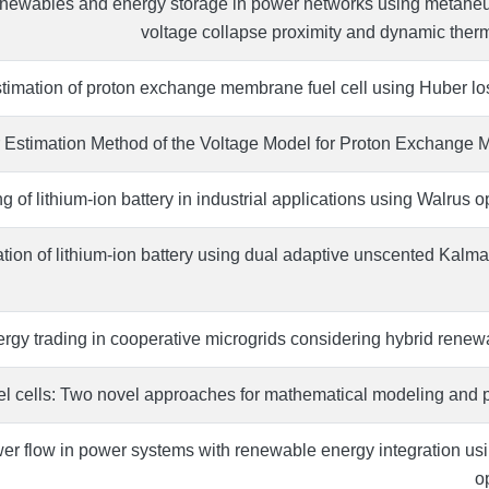
enewables and energy storage in power networks using metaheur
voltage collapse proximity and dynamic therm
imation of proton exchange membrane fuel cell using Huber loss 
 Estimation Method of the Voltage Model for Proton Exchange 
 of lithium-ion battery in industrial applications using Walrus o
ation of lithium-ion battery using dual adaptive unscented Kalm
rgy trading in cooperative microgrids considering hybrid rene
l cells: Two novel approaches for mathematical modeling and 
ower flow in power systems with renewable energy integration u
o