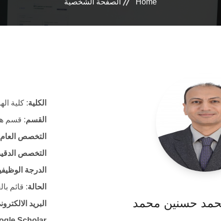
Home
الصفحة الشخصية
الكلية
: كلية ال
القسم
: قسم هن
التخصص العام
التخصص الدقي
الدرجة الوظيفي
الحالة
: قائم با
محمد حسنين محمد
البريد الالكتر
ogle Scholar