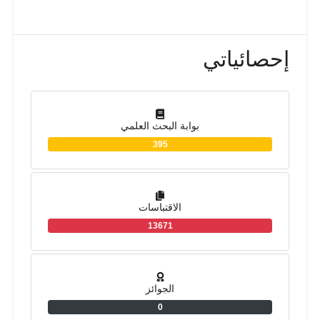
إحصائياتي
بوابة البحث العلمي
395
الاقتباسات
13671
الجوائز
0