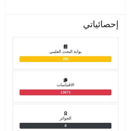
إحصائياتي
بوابة البحث العلمي
395
الاقتباسات
13671
الجوائز
0