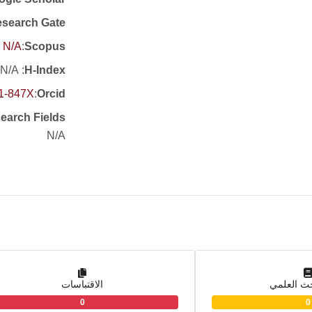
search Gate
N/A
:
Scopus
: N/A
H-Index
41-847X
:
Orcid
earch Fields
N/A
حث العلمي
الاقتباسات
0
0