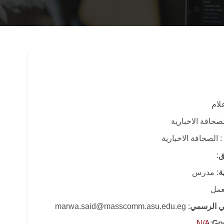
علام
صحافة الاخبارية
: الصحافة الاخبارية
ق
:
ة
: مدرس
لعمل
وني الرسمي
: marwa.said@masscomm.asu.edu.eg
N/A
:
Go